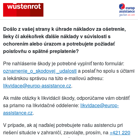
Došlo z vašej strany k úhrade nákladov za ošetrenie,
lieky či akékoľvek ďalšie náklady v súvislosti s
ochorením alebo úrazom a potrebujete požiadať
poisťovňu o spätné preplatenie?
Pre nahlásenie škody je potrebné vyplniť tento formulár:
oznamenie_o_skodovej _udalosti
a poslať ho spolu s účtami
a lekárskou správou na túto e-mailovú adresu:
likvidace@europ-assistance.cz
.
Ak máte otázky k likvidácii škody, odporúčame vám obrátiť
sa priamo na likvidačné oddelenie:
likvidace@europ-
assistance.cz
.
V prípade, ak aj naďalej potrebujete našu asistenciu pri
riešení situácie v zahraničí, zavolajte, prosím, na
+421 220